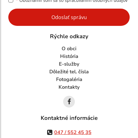
*
Oboznámil som sa so
spracúvaním osobných údajov
Google reCaptcha Response
Odoslať správu
Rýchle odkazy
O obci
História
E-služby
Dôležité tel. čísla
Fotogaléria
Kontakty
Kontaktné informácie
047 / 552 45 35