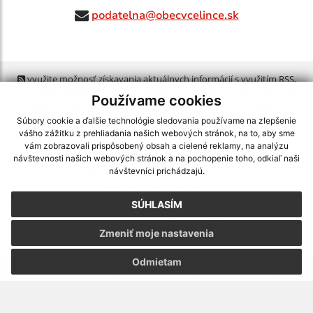
podatelna@obecvcelince.sk
využite možnosť získavania aktuálnych informácií s využitím RSS
,
CMS systém (redakčný) systém ECHELON 2,
Mapa stránok
,
web portál
,
Používame cookies
webhosting
,
webex.digital, s.r.o.
,
domény
,
registrácia domény
,
spoločnosť webex.digital, s.r.o.
,
technický prevádzkovateľ
Súbory cookie a ďalšie technológie sledovania používame na zlepšenie
vášho zážitku z prehliadania našich webových stránok, na to, aby sme
vám zobrazovali prispôsobený obsah a cielené reklamy, na analýzu
Posledná aktualizácia:
24.07.2026
návštevnosti našich webových stránok a na pochopenie toho, odkiaľ naši
návštevníci prichádzajú.
Vytlačiť stránku
|
Vyhlásenie o prístupnosti
Autorské práva
|
Cookies
SÚHLASÍM
webdesign
|
Zmeniť moje nastavenia
Odmietam