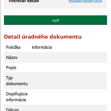
Filtrovať obsah
Rozbaliť obsah filtra
Názov:
späť
Popis:
Detail úradného dokumentu
Dátum zverejnenia od:
Položka
Informácia
Názov
Dátum zverejnenia do:
Popis
Typ
Filtrovať
Reset
dokumentu
Doplňujúce
informácie
Dátum