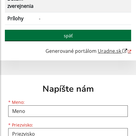
zverejnenia
Prílohy
-
späť
Generované portálom
Uradne.sk
Napíšte nám
Meno
Priezvisko
E-mailová adresa
*
Meno:
*
Priezvisko: