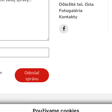
Dôležité tel. čísla
Fotogaléria
Kontakty
Google reCaptcha Response
Odoslať
ím
správu
webdesign
|
Používame cookies
.
,