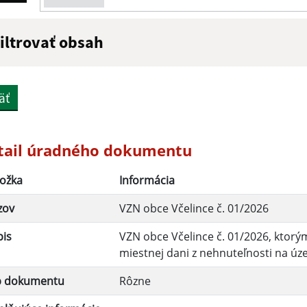
iltrovať obsah
ázov:
Popis:
äť
átum zverejnenia do:
tail úradného dokumentu
ožka
Informácia
Filtrovať
zov
VZN obce Včelince č. 01/2026
pis
VZN obce Včelince č. 01/2026, ktorý
miestnej dani z nehnuteľnosti na úz
p dokumentu
Rôzne