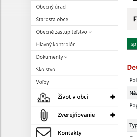
Obecný úrad
F
Starosta obce
N
Obecné zastupiteľstvo
sp
Hlavný kontrolór
D
Dokumenty
De
Školstvo
Pol
Voľby
Ná
Život v obci
Po
Zverejňovanie
Ty
Kontakty