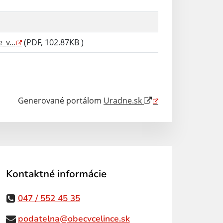
v...
(PDF, 102.87KB )
Generované portálom
Uradne.sk
Kontaktné informácie
047 / 552 45 35
podatelna@obecvcelince.sk