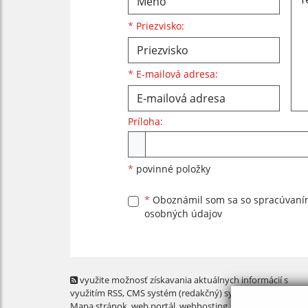
*
Priezvisko:
*
E-mailová adresa:
Príloha:
Príloha
*
povinné položky
*
Oboznámil som sa so
spracúvan
osobných údajov
využite možnosť získavania aktuálnych informácií s
využitím RSS
, CMS systém (redakčný) systém ECHELON 2,
Mapa stránok
,
web portál
,
webhosting
,
webex.digital, s.r.o