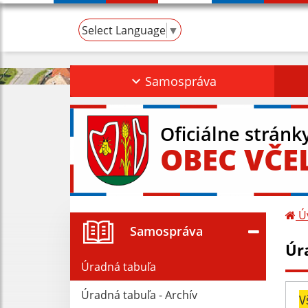
Select Language
▼
Samospráva
Oficiálne stránk
OBEC VČE
Ú
Samospráva
Úr
Úradná tabuľa
Úradná tabuľa - Archív
V