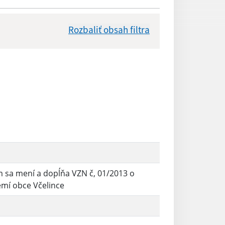
Rozbaliť obsah filtra
Dátum zverejnenia od:
Reset
m sa mení a dopĺňa VZN č, 01/2013 o
emí obce Včelince