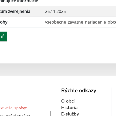
lňujúce informácie
tum zverejnenia
26.11.2025
lohy
vseobecne_zavazne_nariadenie_obce_
äť
Rýchle odkazy
O obci
Text vašej správy...
História
xt vašej správy:
E-služby