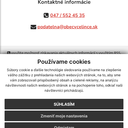
Kontaktné informácie
047 / 552 45 35
podatelna@obecvcelince.sk
využite možnosť získavania aktuálnych informácií s využitím RSS
,
CMS systém (redakčný) systém ECHELON 2,
Mapa stránok
,
web portál
,
Používame cookies
webhosting
,
webex.digital, s.r.o.
,
domény
,
registrácia domény
,
spoločnosť webex.digital, s.r.o.
,
technický prevádzkovateľ
Súbory cookie a ďalšie technológie sledovania používame na zlepšenie
vášho zážitku z prehliadania našich webových stránok, na to, aby sme
vám zobrazovali prispôsobený obsah a cielené reklamy, na analýzu
Posledná aktualizácia:
24.07.2026
návštevnosti našich webových stránok a na pochopenie toho, odkiaľ naši
návštevníci prichádzajú.
Vytlačiť stránku
|
Vyhlásenie o prístupnosti
Autorské práva
|
Cookies
SÚHLASÍM
webdesign
|
Zmeniť moje nastavenia
Odmietam