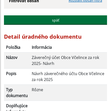
Filtrovať obsah
Rozbaliť obsah filtra
Názov:
späť
Popis:
Detail úradného dokumentu
Dátum zverejnenia od:
Položka
Informácia
Názov
Záverečný účet Obce Včelince za rok
Dátum zverejnenia do:
2025- Návrh
Popis
Návrh záverečného účtu Obce Včelince
za rok 2025
Filtrovať
Reset
Typ
Rôzne
dokumentu
Doplňujúce