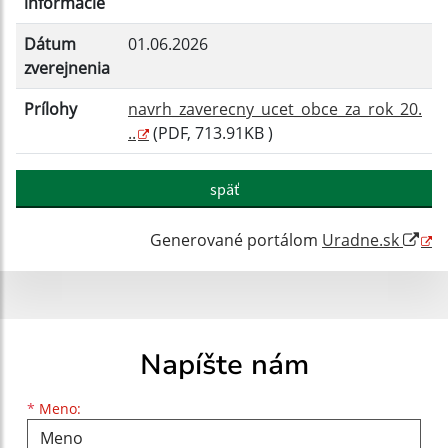
informácie
Dátum
01.06.2026
zverejnenia
Prílohy
navrh_zaverecny_ucet_obce_za_rok_20.
..
(PDF, 713.91KB )
späť
Generované portálom
Uradne.sk
Napíšte nám
Meno
Priezvisko
E-mailová adresa
*
Meno: