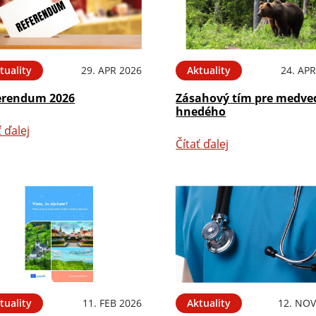
tuality
29. APR 2026
Aktuality
24. APR
erendum 2026
Zásahový tím pre medve
hnedého
ť ďalej
Čítať ďalej
tuality
11. FEB 2026
Aktuality
12. NOV