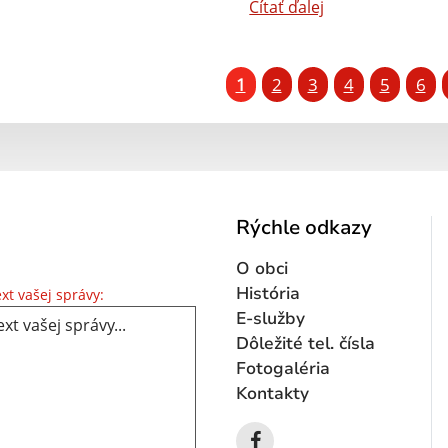
Čítať ďalej
1
2
3
4
5
6
Rýchle odkazy
O obci
Text vašej správy...
História
xt vašej správy:
E-služby
Dôležité tel. čísla
Fotogaléria
Kontakty