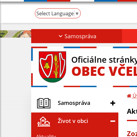
Select Language
▼
Samospráva
Oficiálne stránk
OBEC VČE
Ú
Samospráva
Ak
Život v obci
Zo
Aktuality