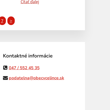
Čítať ďalej
7
>
Kontaktné informácie
047 / 552 45 35
podatelna@obecvcelince.sk