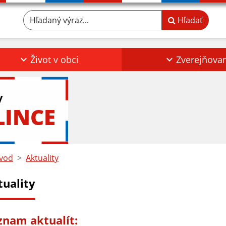
Hľadaný výraz...
Hľadať
Život v obci
Zverejňova
y
LINCE
vod
Aktuality
tuality
znam aktualít: