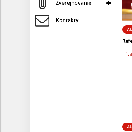
Zverejňovanie
Kontakty
Ak
Ref
Číta
Ak