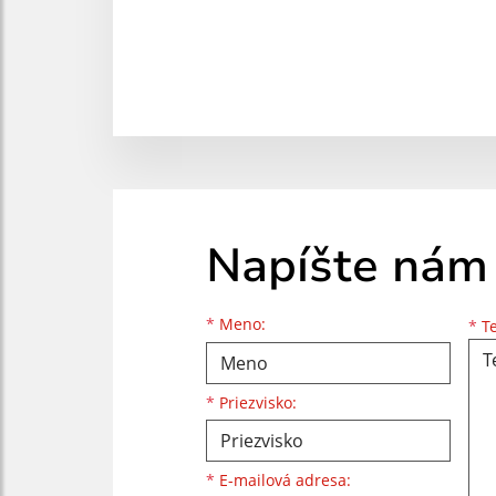
Napíšte nám
Meno
Priezvisko
E-mailová adresa
*
Meno:
*
Te
*
Priezvisko:
*
E-mailová adresa: