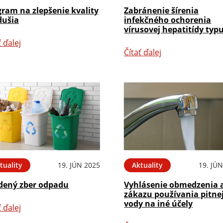
ram na zlepšenie kvality
Zabránenie šírenia
dušia
infekčného ochorenia
vírusovej hepatitídy typ
ť ďalej
Čítať ďalej
tuality
19. JÚN 2025
Aktuality
19. JÚ
edený zber odpadu
Vyhlásenie obmedzenia 
zákazu používania pitne
vody na iné účely
ť ďalej