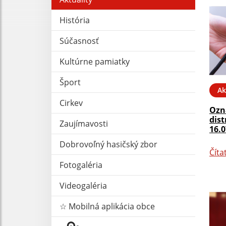
História
Súčasnosť
Kultúrne pamiatky
Šport
Ak
Cirkev
Ozn
dist
Zaujímavosti
16.0
Dobrovoľný hasičský zbor
Číta
Fotogaléria
Videogaléria
☆ Mobilná aplikácia obce