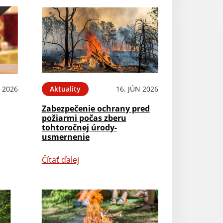
N 2026
Aktuality
16. JÚN 2026
Zabezpečenie ochrany pred
požiarmi počas zberu
tohtoročnej úrody-
usmernenie
Čítať ďalej