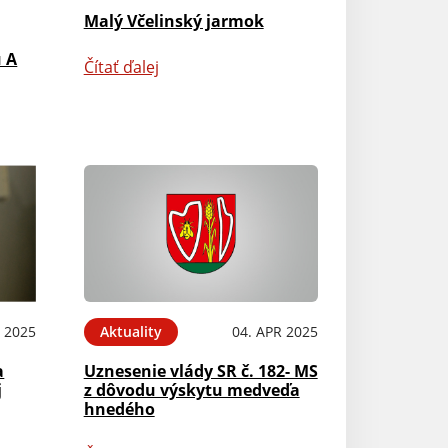
Malý Včelinský jarmok
u A
Čítať ďalej
N 2025
Aktuality
04. APR 2025
a
Uznesenie vlády SR č. 182- MS
j
z dôvodu výskytu medveďa
hnedého