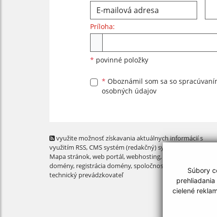
Príloha:
Príloha
*
povinné položky
*
Oboznámil som sa so
spracúvan
osobných údajov
využite možnosť získavania aktuálnych informácií s
využitím RSS
, CMS systém (redakčný) systém ECHELON 2,
Mapa stránok
,
web portál
,
webhosting
,
webex.digital, s.r.o
domény
,
registrácia domény
,
spoločnosť webex.digital, s.r.
Súbory co
technický prevádzkovateľ
prehliadania
cielené rekla