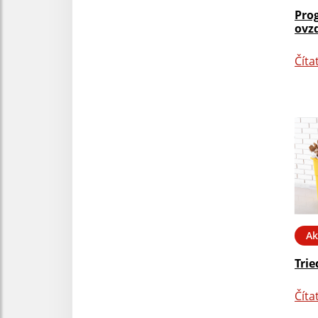
Prog
ovz
Číta
Ak
Tri
Číta