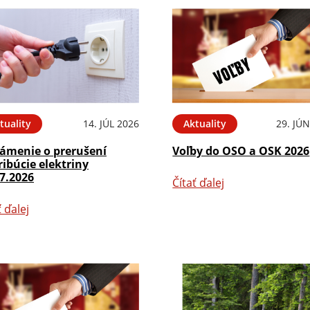
tuality
14. JÚL 2026
Aktuality
29. JÚ
ámenie o prerušení
Voľby do OSO a OSK 2026
ribúcie elektriny
7.2026
Čítať ďalej
ť ďalej