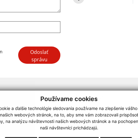
Google reCaptcha Response
Odoslať
ím
správu
webdesign
|
Používame cookies
.
,
o.
,
okie a ďalšie technológie sledovania používame na zlepšenie vášho
 našich webových stránok, na to, aby sme vám zobrazovali prispôs
my, na analýzu návštevnosti našich webových stránok a na pochopeni
naši návštevníci prichádzajú.