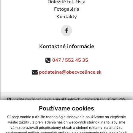
Dôležité tel. čísla
Fotogaléria
Kontakty
Kontaktné informácie
047 / 552 45 35
podatelna@obecvcelince.sk
využite možnosť získavania aktuálnych informácií s využitím RSS
,
CMS systém (redakčný) systém ECHELON 2,
Mapa stránok
,
web portál
,
Používame cookies
webhosting
,
webex.digital, s.r.o.
,
domény
,
registrácia domény
,
spoločnosť webex.digital, s.r.o.
,
technický prevádzkovateľ
Súbory cookie a ďalšie technológie sledovania používame na zlepšenie
vášho zážitku z prehliadania našich webových stránok, na to, aby sme
vám zobrazovali prispôsobený obsah a cielené reklamy, na analýzu
Posledná aktualizácia:
24.07.2026
návštevnosti našich webových stránok a na pochopenie toho, odkiaľ naši