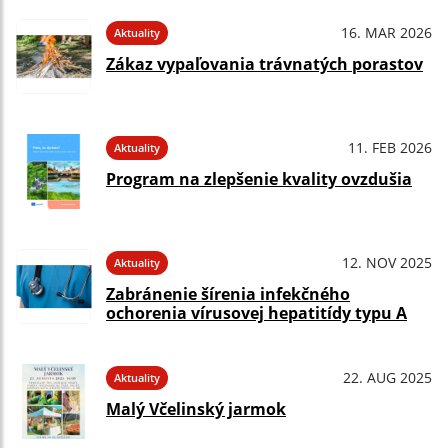
16. MAR 2026
Aktuality
Zákaz vypaľovania trávnatých porastov
11. FEB 2026
Aktuality
Program na zlepšenie kvality ovzdušia
12. NOV 2025
Aktuality
Zabránenie šírenia infekčného
ochorenia vírusovej hepatitídy typu A
22. AUG 2025
Aktuality
Malý Včelinský jarmok