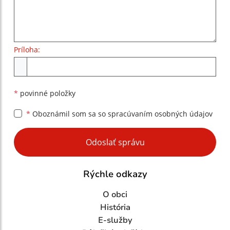
Príloha:
Príloha
*
povinné položky
*
Oboznámil som sa so
spracúvaním osobných údajov
Google reCaptcha Response
Odoslať správu
Rýchle odkazy
O obci
História
E-služby