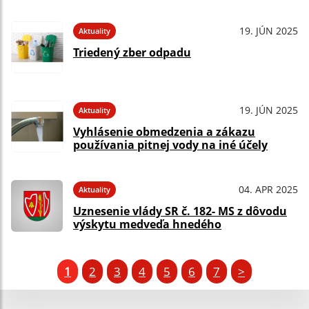
19. JÚN 2025
Aktuality
Triedený zber odpadu
19. JÚN 2025
Aktuality
Vyhlásenie obmedzenia a zákazu
používania pitnej vody na iné účely
04. APR 2025
Aktuality
Uznesenie vlády SR č. 182- MS z dôvodu
výskytu medveďa hnedého
1
2
3
4
5
6
7
>