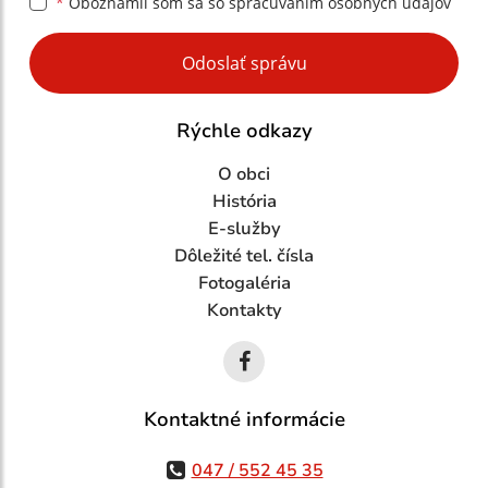
*
Oboznámil som sa so
spracúvaním osobných údajov
Google reCaptcha Response
Odoslať správu
Rýchle odkazy
O obci
História
E-služby
Dôležité tel. čísla
Fotogaléria
Kontakty
Kontaktné informácie
047 / 552 45 35