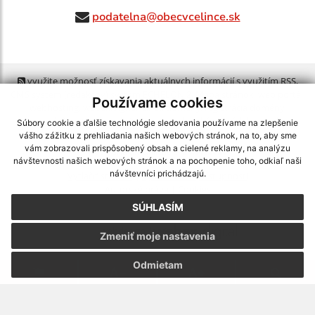
podatelna@obecvcelince.sk
využite možnosť získavania aktuálnych informácií s využitím RSS
,
CMS systém (redakčný) systém ECHELON 2,
Mapa stránok
,
web portál
,
Používame cookies
webhosting
,
webex.digital, s.r.o.
,
domény
,
registrácia domény
,
spoločnosť webex.digital, s.r.o.
,
technický prevádzkovateľ
Súbory cookie a ďalšie technológie sledovania používame na zlepšenie
vášho zážitku z prehliadania našich webových stránok, na to, aby sme
vám zobrazovali prispôsobený obsah a cielené reklamy, na analýzu
Posledná aktualizácia:
24.07.2026
návštevnosti našich webových stránok a na pochopenie toho, odkiaľ naši
návštevníci prichádzajú.
Vytlačiť stránku
|
Vyhlásenie o prístupnosti
Autorské práva
|
Cookies
SÚHLASÍM
webdesign
|
Zmeniť moje nastavenia
Odmietam