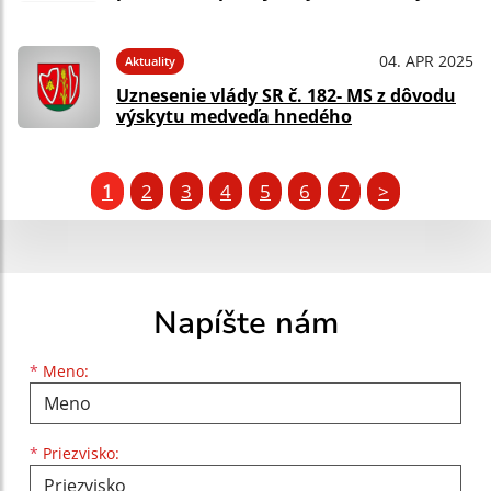
04. APR 2025
Aktuality
Uznesenie vlády SR č. 182- MS z dôvodu
výskytu medveďa hnedého
1
2
3
4
5
6
7
>
Napíšte nám
Meno
Priezvisko
E-mailová adresa
*
Meno:
*
Priezvisko: