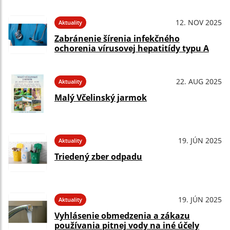
12. NOV 2025
Aktuality
Zabránenie šírenia infekčného
ochorenia vírusovej hepatitídy typu A
22. AUG 2025
Aktuality
Malý Včelinský jarmok
19. JÚN 2025
Aktuality
Triedený zber odpadu
19. JÚN 2025
Aktuality
Vyhlásenie obmedzenia a zákazu
používania pitnej vody na iné účely