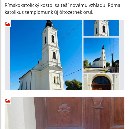
Rímskokatolický kostol sa teší novému vzhľadu. Római
katolikus templomunk új öltözetnek örül.