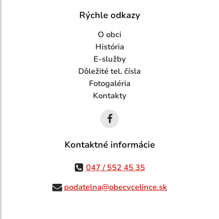
Rýchle odkazy
O obci
História
E-služby
Dôležité tel. čísla
Fotogaléria
Kontakty
Kontaktné informácie
047 / 552 45 35
podatelna@obecvcelince.sk