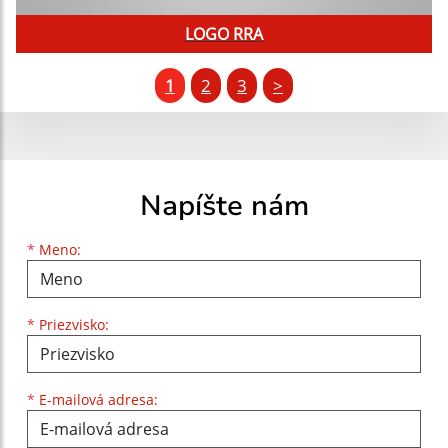
LOGO RRA
1
2
3
>
Napíšte nám
Meno
Priezvisko
E-mailová adresa
*
Meno:
*
Priezvisko:
*
E-mailová adresa: