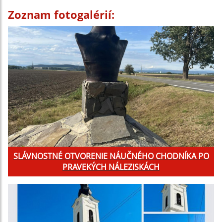
Zoznam fotogalérií:
SLÁVNOSTNÉ OTVORENIE NÁUČNÉHO CHODNÍKA PO
PRAVEKÝCH NÁLEZISKÁCH