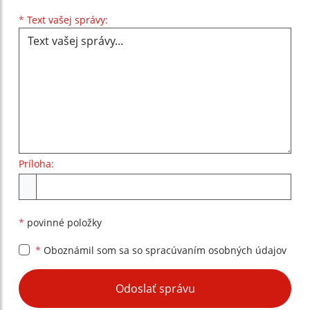
Text vašej správy...
*
Text vašej správy:
Príloha:
Príloha
*
povinné položky
*
Oboznámil som sa so
spracúvaním osobných údajov
Google reCaptcha Response
Odoslať správu