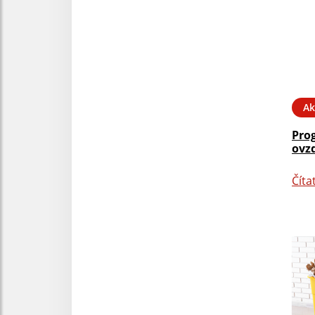
Ak
Prog
ovz
Číta