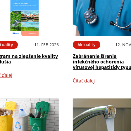
tuality
11. FEB 2026
Aktuality
12. NOV
ram na zlepšenie kvality
Zabránenie šírenia
dušia
infekčného ochorenia
vírusovej hepatitídy typ
ť ďalej
Čítať ďalej