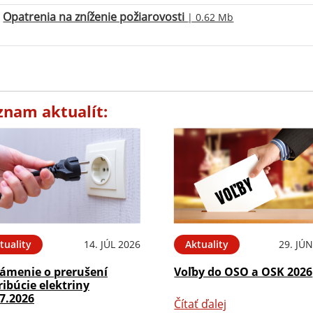
Opatrenia na zníženie požiarovosti
| 0.62 Mb
znam aktualít:
tuality
14. JÚL 2026
Aktuality
29. JÚ
ámenie o prerušení
Voľby do OSO a OSK 2026
ribúcie elektriny
7.2026
Čítať ďalej