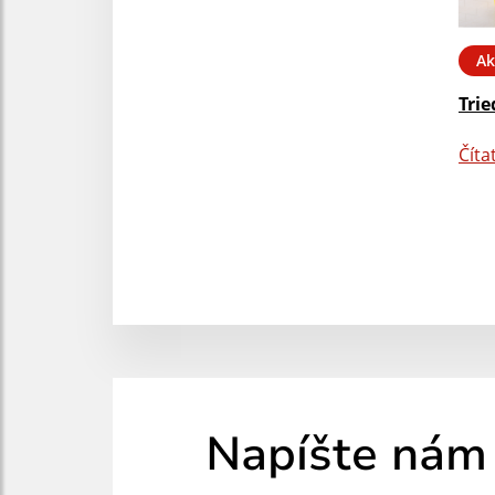
Ak
Tri
Číta
Napíšte nám