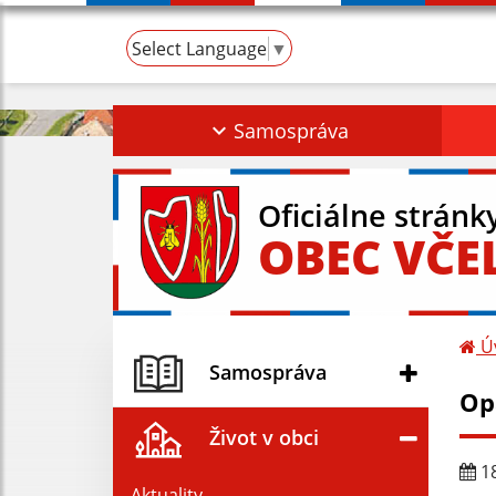
Select Language
▼
Samospráva
Oficiálne stránk
OBEC VČE
Ú
Samospráva
Op
Život v obci
18
Aktuality