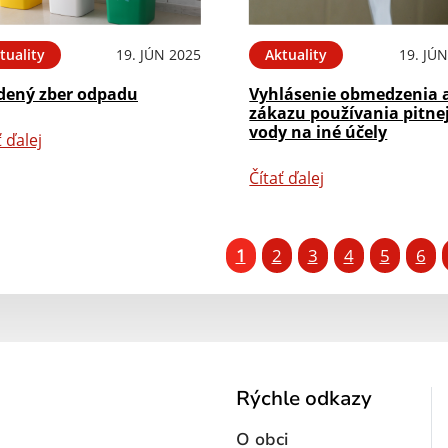
tuality
19. JÚN 2025
Aktuality
19. JÚ
edený zber odpadu
Vyhlásenie obmedzenia 
zákazu používania pitne
vody na iné účely
ť ďalej
Čítať ďalej
1
2
3
4
5
6
Rýchle odkazy
O obci