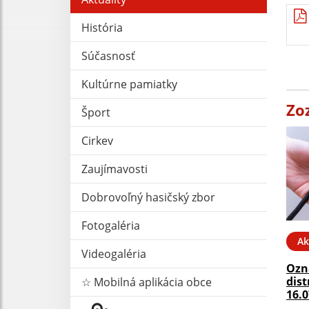
História
Súčasnosť
Kultúrne pamiatky
Zo
Šport
Cirkev
Zaujímavosti
Dobrovoľný hasičský zbor
Fotogaléria
Ak
Videogaléria
Ozn
dist
☆ Mobilná aplikácia obce
16.0