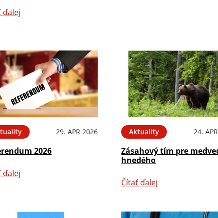
ť ďalej
tuality
29. APR 2026
Aktuality
24. APR
erendum 2026
Zásahový tím pre medve
hnedého
ť ďalej
Čítať ďalej