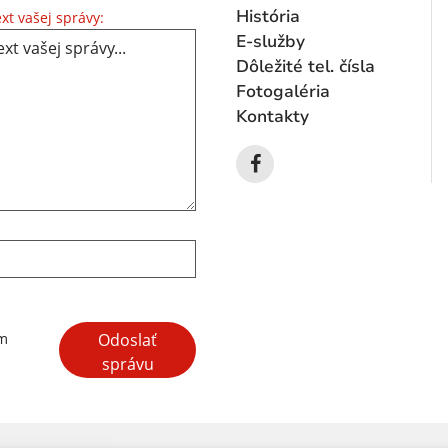
Text vašej správy...
História
xt vašej správy:
E-služby
Dôležité tel. čísla
Fotogaléria
Kontakty
Google reCaptcha Response
Odoslať
ím
správu