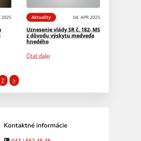
N 2025
Aktuality
04. APR 2025
a
Uznesenie vlády SR č. 182- MS
j
z dôvodu výskytu medveďa
hnedého
Čítať ďalej
7
>
Kontaktné informácie
047 / 552 45 35