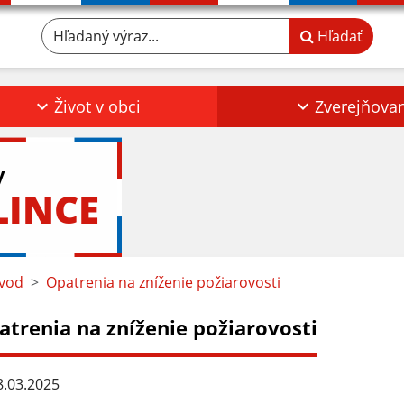
Hľadaný výraz...
Hľadať
Život v obci
Zverejňova
y
LINCE
vod
Opatrenia na zníženie požiarovosti
atrenia na zníženie požiarovosti
.03.2025