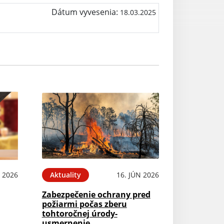
Dátum vyvesenia:
18.03.2025
N 2026
Aktuality
16. JÚN 2026
Zabezpečenie ochrany pred
požiarmi počas zberu
tohtoročnej úrody-
usmernenie