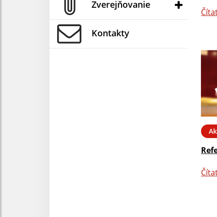
Zverejňovanie
Číta
Kontakty
Ak
Ref
Číta