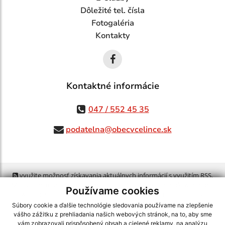
Dôležité tel. čísla
Fotogaléria
Kontakty
Kontaktné informácie
047 / 552 45 35
podatelna@obecvcelince.sk
využite možnosť získavania aktuálnych informácií s využitím RSS
,
CMS systém (redakčný) systém ECHELON 2,
Mapa stránok
,
web portál
,
Používame cookies
webhosting
,
webex.digital, s.r.o.
,
domény
,
registrácia domény
,
spoločnosť webex.digital, s.r.o.
,
technický prevádzkovateľ
Súbory cookie a ďalšie technológie sledovania používame na zlepšenie
vášho zážitku z prehliadania našich webových stránok, na to, aby sme
vám zobrazovali prispôsobený obsah a cielené reklamy, na analýzu