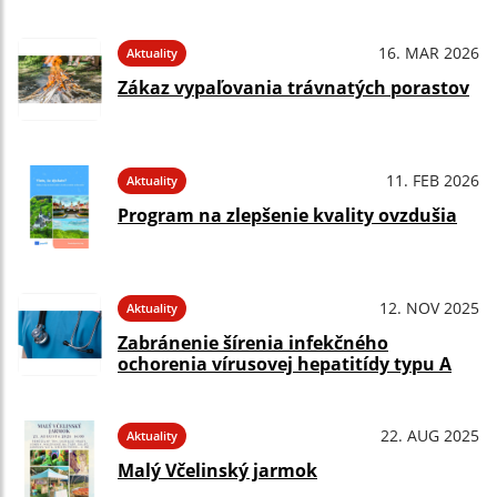
16. MAR 2026
Aktuality
Zákaz vypaľovania trávnatých porastov
11. FEB 2026
Aktuality
Program na zlepšenie kvality ovzdušia
12. NOV 2025
Aktuality
Zabránenie šírenia infekčného
ochorenia vírusovej hepatitídy typu A
22. AUG 2025
Aktuality
Malý Včelinský jarmok