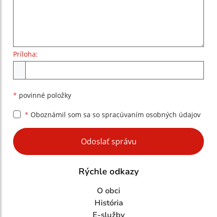
Príloha:
Príloha
*
povinné položky
*
Oboznámil som sa so
spracúvaním osobných údajov
Google reCaptcha Response
Odoslať správu
Rýchle odkazy
O obci
História
E-služby