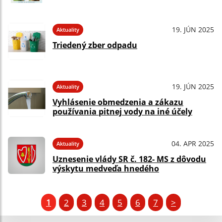
19. JÚN 2025
Aktuality
Triedený zber odpadu
19. JÚN 2025
Aktuality
Vyhlásenie obmedzenia a zákazu
používania pitnej vody na iné účely
04. APR 2025
Aktuality
Uznesenie vlády SR č. 182- MS z dôvodu
výskytu medveďa hnedého
1
2
3
4
5
6
7
>