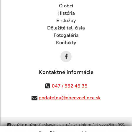
O obci
História
E-služby
Dôležité tel. čísla
Fotogaléria
Kontakty
Kontaktné informácie
047 / 552 45 35
podatelna@obecvcelince.sk
využite možnosť získavania aktuálnych informácií s využitím RSS
,
CMS systém (redakčný) systém ECHELON 2,
Mapa stránok
,
web portál
,