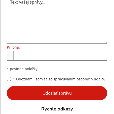
Príloha:
Príloha
*
povinné položky
*
Oboznámil som sa so
spracúvaním osobných údajov
Google reCaptcha Response
Odoslať správu
Rýchle odkazy