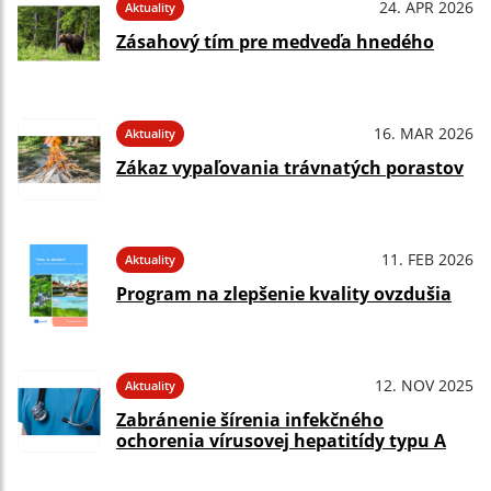
24. APR 2026
Aktuality
Zásahový tím pre medveďa hnedého
16. MAR 2026
Aktuality
Zákaz vypaľovania trávnatých porastov
11. FEB 2026
Aktuality
Program na zlepšenie kvality ovzdušia
12. NOV 2025
Aktuality
Zabránenie šírenia infekčného
ochorenia vírusovej hepatitídy typu A