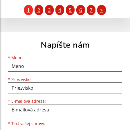
1
2
3
4
5
6
7
>
Napíšte nám
Meno
Priezvisko
E-mailová adresa
*
Meno:
*
Priezvisko:
*
E-mailová adresa:
Text vašej správy...
*
Text vašej správy: