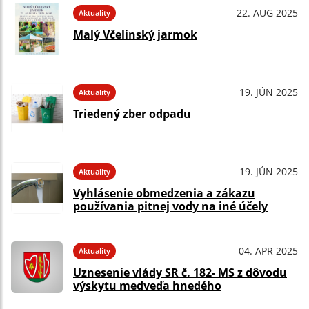
22. AUG 2025
Aktuality
Malý Včelinský jarmok
19. JÚN 2025
Aktuality
Triedený zber odpadu
19. JÚN 2025
Aktuality
Vyhlásenie obmedzenia a zákazu
používania pitnej vody na iné účely
04. APR 2025
Aktuality
Uznesenie vlády SR č. 182- MS z dôvodu
výskytu medveďa hnedého